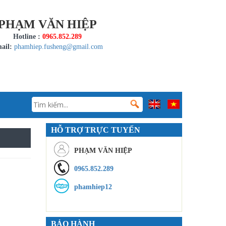
PHẠM VĂN HIỆP
Hotline :
0965.852.289
ail:
phamhiep.fusheng@gmail.com
HỖ TRỢ TRỰC TUYẾN
PHẠM VĂN HIỆP
0965.852.289
phamhiep12
BẢO HÀNH