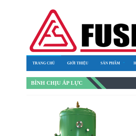
TRANG CHỦ
GIỚI THIỆU
SẢN PHẨM
H
BÌNH CHỊU ÁP LỰC