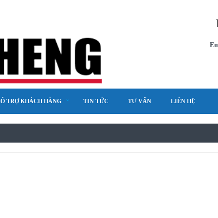
Em
Ỗ TRỢ KHÁCH HÀNG
TIN TỨC
TƯ VẤN
LIÊN HỆ