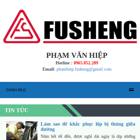
PHẠM VĂN HIỆP
Hotline :
0965.852.289
Email:
phamhiep.fusheng@gmail.com
DANH MỤC
TIN TỨC
Làm sao để khắc phục lốp bị thủng giữa
đường
Năm hết tết đến, được nghỉ dài ngày là dịp những