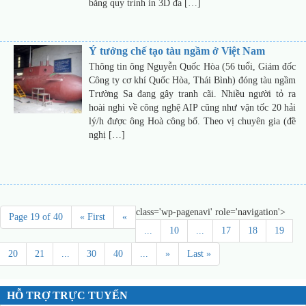
bằng quy trình in 3D đa […]
Ý tưởng chế tạo tàu ngầm ở Việt Nam
Thông tin ông Nguyễn Quốc Hòa (56 tuổi, Giám đốc
Công ty cơ khí Quốc Hòa, Thái Bình) đóng tàu ngầm
Trường Sa đang gây tranh cãi. Nhiều người tỏ ra
hoài nghi về công nghệ AIP cũng như vận tốc 20 hải
lý/h được ông Hoà công bố. Theo vị chuyên gia (đề
nghị […]
class='wp-pagenavi' role='navigation'>
Page 19 of 40
« First
«
...
10
...
17
18
19
20
21
...
30
40
...
»
Last »
HỖ TRỢ TRỰC TUYẾN