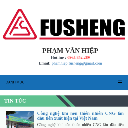
PHẠM VĂN HIỆP
Hotline :
0965.852.289
Email:
phamhiep.fusheng@gmail.com
DANH MỤC
TIN TỨC
Công nghệ khí nén thiên nhiên CNG lần
đầu tiên xuất hiện tại Việt Nam
Công nghệ khí nén thiên nhiên CNG lần đầu tiên