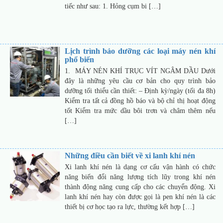
tiếc như sau: 1. Hỏng cụm bi […]
Lịch trình bảo dưỡng các loại máy nén khí
phổ biến
1. MÁY NÉN KHÍ TRỤC VÍT NGÂM DẦU Dưới
đây là những yêu cầu cơ bản cho quy trình bảo
dưỡng tối thiểu cần thiết: – Định kỳ/ngày (tối đa 8h)
Kiểm tra tất cả đồng hồ báo và bộ chỉ thị hoạt động
tốt Kiểm tra mức dầu bôi trơn và châm thêm nếu
[…]
Những điều cần biết về xi lanh khí nén
Xi lanh khí nén là dạng cơ cấu vận hành có chức
năng biến đổi năng lượng tích lũy trong khí nén
thành động năng cung cấp cho các chuyển động. Xi
lanh khí nén hay còn được gọi là pen khí nén là các
thiết bị cơ học tạo ra lực, thường kết hợp […]