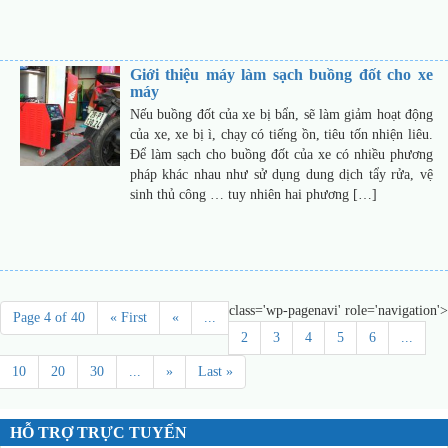
Giới thiệu máy làm sạch buồng đốt cho xe
máy
Nếu buồng đốt của xe bị bẩn, sẽ làm giảm hoạt động
của xe, xe bị ì, chạy có tiếng ồn, tiêu tốn nhiện liêu.
Để làm sạch cho buồng đốt của xe có nhiều phương
pháp khác nhau như sử dụng dung dịch tẩy rửa, vệ
sinh thủ công … tuy nhiên hai phương […]
class='wp-pagenavi' role='navigation'>
Page 4 of 40
« First
«
...
2
3
4
5
6
...
10
20
30
...
»
Last »
HỖ TRỢ TRỰC TUYẾN