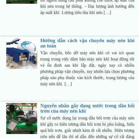
thì người dùng cần phải khống chế được áp suất của
khí nén trong hệ thống. – Đại lượng ảnh hưởng đến
áp suất khí. Lượng tiêu thụ khí nén […]
Hướng dẫn cách vận chuyển máy nén khí
an toàn
Vận chuyển, bốc dỡ máy nén khí có vai trò quan
trọng trong việc đảm bảo máy nén khí hoạt động tốt
và ổn định sau khi lắp đặt, ngày nay có nhiều
phương pháp vận chuyển, tuy nhiên lựa chọn phương
pháp nào phụ thuộc vào kích thước, trọng lượng của
máy nén khí. […]
Nguyên nhân gây đọng nước trong dầu bôi
trơn của máy nén khí
Sự cố nước đọng lại trong dầu bôi trơn của máy nén
khí gây ra hiện tượng dầu bôi trơn bị pha loãng, hiệu
quả bôi trơn, giải nhiệt kém đi rất nhiều. Hiện tượng
trên nếu để lâu thì sẽ dẫn đến những sự cố rất đáng