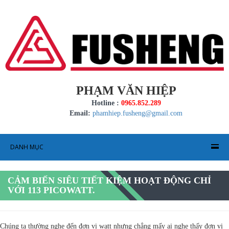
PHẠM VĂN HIỆP
Hotline :
0965.852.289
Email:
phamhiep.fusheng@gmail.com
DANH MỤC
CẢM BIẾN SIÊU TIẾT KIỆM HOẠT ĐỘNG CHỈ
VỚI 113 PICOWATT.
Chúng ta thường nghe đến đơn vị watt nhưng chẳng mấy ai nghe thấy đơn vị