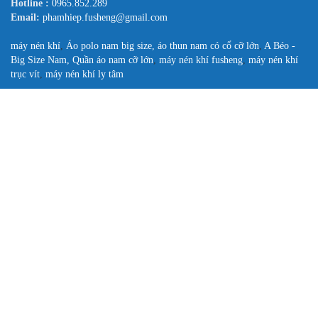
Hotline :
0965.852.289
Email:
phamhiep.fusheng@gmail.com
máy nén khí
,
Áo polo nam big size, áo thun nam có cổ cỡ lớn
,
A Béo -
Big Size Nam, Quần áo nam cỡ lớn
,
máy nén khí fusheng
,
máy nén khí
trục vít
,
máy nén khí ly tâm