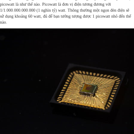
picowatt là như thế nào. Picowatt là đơn vị điện tương đương với
1/1.000.000.000.000 (1 nghìn tỷ) watt. Thông thường một ngọn đèn điện sẽ
sử dụng khoảng 60 watt, đủ để bạn tưởng tượng được 1 picowatt nhỏ đến thế
nào.