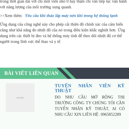
trong thời gian dài với chỉ một viên nhỏ 0 hay thậm chí vẫn tiếp tục vận hành
với năng lượng của môi trường xung quanh.
>>Xem thêm:
Yêu cầu khi tháo lắp máy nén khí trong hệ thống lạnh
Ứng dụng của công nghệ này cho phép cải thiện độ chính xác của cảm biến
cũng như khả năng đo nhiệt độ của nó trong điều kiện khắc nghiệt hơn. Ứng
dụng trên các thiết bị đeo và hệ thống máy tính để theo dõi nhiệt độ cơ thể
người trong lĩnh vực thể thao và y tế.
BÀI VIẾT LIÊN QUAN
TUYỂN NHÂN VIÊN KỸ
THUẬT
DO NHU CẦU MỞ RỘNG THỊ
TRƯỜNG CÔNG TY CHÚNG TÔI CẦN
TUYỂN NHÂN KỸ THUẬT, AI CÓ
NHU CẦU XIN LIÊN HỆ: 0965852289