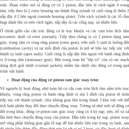
ruột. Đoạn video mô tả động cơ có 2 piston, đầu tiên là vách ngăn ở trung
tâm, tiếp theo là 2 rotor housing tạo thành lồng xylanh và cuối cùng là thêm 2
nắp đậy ở 2 bên ngoài (outside housing plate). Trên vách xylanh là các lỗ cắm
bugi đánh lửa và trên vách ngăn, nắp đậy là các cổng nạp, xả nhiên liệu.
Ở chính giữa của cấu trúc động cơ là trục khuỷu và các cam tròn lệch tâm
(eccentric shaft và rotor journals). Tiếp theo chúng ta có 2 piston dạng tam
giác, trung tâm có vòng răng piston (rotor gear), trên mỗi 3 cạnh là buồng đốt
(combustion cavity) và tại mỗi đỉnh của piston là nơi sẽ liên tục tiếp xúc với
thành xy lanh (apex seals). Cuối cùng là nắp đậy bên ngoài với bánh răng định
vị ở trung tâm (stationary gear). Bên trong toàn bộ “lớp vỏ” còn có các mạch
dung dịch giải nhiệt (coolant jackets) nhằm tản nhiệt cho động cơ trong quá
trình vận hành.
Hoạt động của động cơ piston tam giác xoay tròn
:
Về nguyên lý hoạt động, nhờ toàn bộ cơ cấu cam tròn lệch tâm nằm trên trục
khuỷu, vòng răng piston và bánh răng định vị mà 3 đỉnh của piston sẽ luôn
tiếp xúc với thành xylanh, chia không gian bên trong thành 3 khu vực với thể
tích luân phiên thay đổi theo chuyển động xoay. Tương tự như một số động cơ
đốt trong khác, động cơ piston tam giác xoay cũng có 4 kỳ nạp, nén, nổ và xả
lần lượt theo chuyển động xoay của piston. Đầu tiên trong kỳ nạp, piston xoay
mở rộng phần không gian gần lỗ nạp để hút nhiên liệu vào trong xy lanh, sau
đó nhiên liệu được đẩy, đồng thời nén lại tới vị trí 2 bugi, tại đây, bugi sẽ đánh