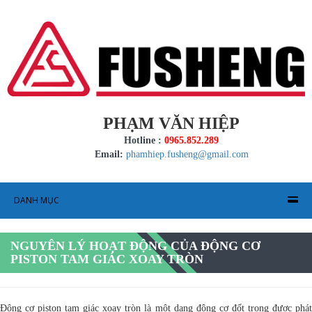
PHẠM VĂN HIỆP
Hotline :
0965.852.289
Email:
phamhiep.fusheng@gmail.com
DANH MỤC
NGUYÊN LÝ HOẠT ĐỘNG CỦA ĐỘNG CƠ
PISTON TAM GIÁC XOAY TRÒN
Động cơ piston tam giác xoay tròn là một dạng động cơ đốt trong được phát