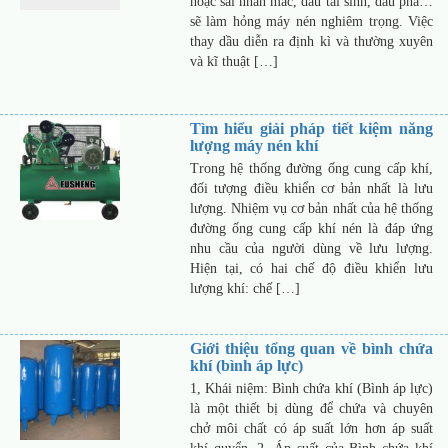
hoặc sai nhãn mác, dầu tái sinh, dầu pha…
sẽ làm hỏng máy nén nghiêm trọng. Việc
thay dầu diễn ra định kì và thường xuyên
và kĩ thuật […]
Tìm hiểu giải pháp tiết kiệm năng
lượng máy nén khí
Trong hệ thống đường ống cung cấp khí,
đối tượng điều khiển cơ bản nhất là lưu
lượng. Nhiệm vụ cơ bản nhất của hệ thống
đường ống cung cấp khí nén là đáp ứng
nhu cầu của người dùng về lưu lượng.
Hiện tại, có hai chế độ điều khiển lưu
lượng khí: chế […]
Giới thiệu tổng quan về bình chứa
khí (bình áp lực)
1, Khái niệm: Bình chứa khí (Bình áp lực)
là một thiết bị dùng để chứa và chuyên
chở môi chất có áp suất lớn hơn áp suất