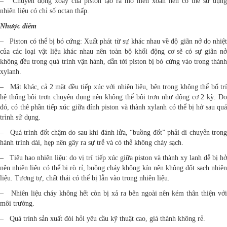
– Chuyển động xoay của piston tạo ra mô men xoắn nên có thể sử dụng
nhiên liệu có chỉ số octan thấp.
Nhược điểm
– Piston có thể bị bó cứng: Xuất phát từ sự khác nhau về độ giãn nở do nhiệt
của các loại vật liệu khác nhau nên toàn bộ khối động cơ sẽ có sự giãn nở
không đều trong quá trình vận hành, dẫn tới piston bị bó cứng vào trong thành
xylanh.
– Mặt khác, cả 2 mặt đều tiếp xúc với nhiên liệu, bên trong không thể bố trí
hệ thống bôi trơn chuyên dụng nên không thể bôi trơn như động cơ 2 kỳ. Do
đó, có thê phần tiếp xúc giữa đỉnh piston và thành xylanh có thể bị hở sau quá
trình sử dụng.
– Quá trình đốt chậm do sau khi đánh lửa, “buồng đốt” phải di chuyển trong
hành trình dài, hẹp nên gây ra sự trễ và có thể không cháy sạch.
– Tiêu hao nhiên liệu: do vị trí tiếp xúc giữa piston và thành xy lanh dễ bị hở
nên nhiên liệu có thể bị rò rỉ, buồng cháy không kín nên không đốt sạch nhiên
liệu. Tương tự, chất thải có thể bị lẫn vào trong nhiên liệu.
– Nhiên liệu cháy không hết còn bị xả ra bên ngoài nên kém thân thiện với
môi trường.
– Quá trình sản xuất đòi hỏi yêu cầu kỹ thuật cao, giá thành không rẻ.