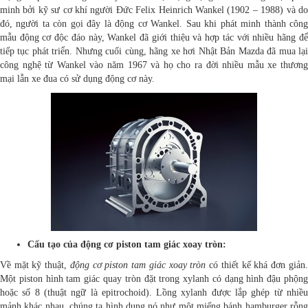
minh bởi kỹ sư cơ khí người Đức Felix Heinrich Wankel (1902 – 1988) và do
đó, người ta còn gọi đây là động cơ Wankel. Sau khi phát minh thành công
mẫu động cơ độc đáo này, Wankel đã giới thiệu và hợp tác với nhiều hãng để
tiếp tục phát triển. Nhưng cuối cùng, hãng xe hơi Nhật Bản Mazda đã mua lại
công nghệ từ Wankel vào năm 1967 và họ cho ra đời nhiều mẫu xe thương
mại lẫn xe đua có sử dụng động cơ này.
Cấu tạo
của động cơ piston tam giác xoay tròn:
Về mặt kỹ thuật,
động cơ piston tam giác xoay tròn
có thiết kế khá đơn giản.
Một piston hình tam giác quay tròn đặt trong xylanh có dạng hình đậu phộng
hoặc số 8 (thuật ngữ là epitrochoid). Lồng xylanh được lắp ghép từ nhiều
mảnh khác nhau, chúng ta hình dung nó như một miếng bánh hamburger rỗng