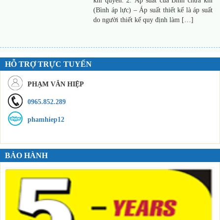
khí quyển. 2. Áp suất của Bình chứa khí
(Bình áp lực) – Áp suất thiết kế là áp suất
do người thiết kế quy định làm […]
HỖ TRỢ TRỰC TUYẾN
PHẠM VĂN HIỆP
0965.852.289
phamhiep12
BẢO HÀNH