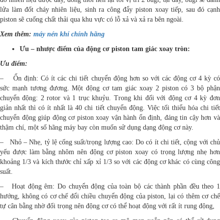
lửa làm đốt cháy nhiên liệu, sinh ra công đẩy piston xoay tiếp, sau đó cạnh
piston sẽ cuống chất thải qua khu vực có lỗ xả và xả ra bên ngoài.
Xem thêm:
máy nén khí chính hãng
Ưu – nhược điểm của động cơ piston tam giác xoay tròn:
Ưu điểm:
– Ổn định: Có ít các chi tiết chuyển động hơn so với các động cơ 4 kỳ có
sức mạnh tương đương. Một động cơ tam giác xoay 2 piston có 3 bộ phận
chuyển động: 2 rotor và 1 trục khuỷu. Trong khi đối với động cơ 4 kỳ đơn
giản nhất thì có ít nhất là 40 chi tiết chuyển động. Việc tối thiểu hóa chi tiết
chuyển động giúp động cơ piston xoay vận hành ổn định, đáng tin cậy hơn và
thậm chí, một số hãng máy bay còn muốn sử dụng dạng động cơ này.
– Nhỏ – Nhẹ, tỷ lệ cống suất/trọng lượng cao: Do có ít chi tiết, cộng với chủ
yếu được làm bằng nhôm nên động cơ piston xoay có trọng lượng nhẹ hơn
khoảng 1/3 và kích thước chỉ xấp xỉ 1/3 so với các động cơ khác có cùng công
suất.
– Hoạt động êm: Do chuyển động của toàn bộ các thành phần đều theo 1
hướng, không có cơ chế đổi chiều chuyển động của piston, lại có thêm cơ chế
tự cân bằng nhờ đối trọng nên động cơ có thể hoạt động với rất ít rung động,