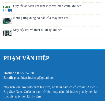
Quy tắc an toàn khi làm việc với bình chứa khí nén
Những ứng dụng cơ bản của máy nén khí
Máy sấy khí và thiết bị xử lý khí nén
PHẠM VĂN HIỆP
Hotline :
0965.852.289
Email:
phamhiep.fusheng@gmail.com
máy nén khí
,
Áo polo nam big size, áo thun nam có cổ cỡ lớn
,
A Béo -
Big Size Nam, Quần áo nam cỡ lớn
,
máy nén khí fusheng
,
máy nén khí
trục vít
,
máy nén khí ly tâm