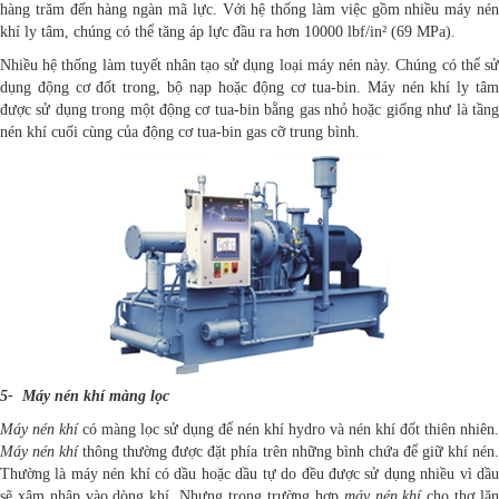
hàng trăm đến hàng ngàn mã lực. Với hệ thống làm việc gồm nhiều máy nén
khí ly tâm, chúng có thể tăng áp lực đầu ra hơn 10000 lbf/in² (69 MPa).
Nhiều hệ thống làm tuyết nhân tạo sử dụng loại máy nén này. Chúng có thể sử
dụng động cơ đốt trong, bộ nạp hoặc động cơ tua-bin. Máy nén khí ly tâm
được sử dụng trong một động cơ tua-bin bằng gas nhỏ hoặc giống như là tầng
nén khí cuối cùng của động cơ tua-bin gas cỡ trung bình.
5- Máy nén khí màng lọc
Máy nén khí
có màng lọc sử dụng để nén khí hydro và nén khí đốt thiên nhiên.
Máy nén khí
thông thường được đặt phía trên những bình chứa để giữ khí nén
Thường là máy nén khí có dầu hoặc dầu tự do đều được sử dụng nhiều vì dầu
sẽ xâm nhập vào dòng khí. Nhưng trong trường hợp
máy nén khí
cho thợ lặ