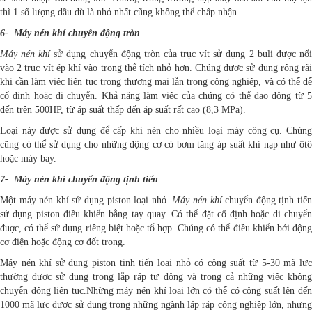
thì 1 số lượng dầu dù là nhỏ nhất cũng không thể chấp nhận.
6- Máy nén khí chuyển động tròn
Máy nén khí
sử dụng chuyển động tròn của trục vít sử dụng 2 buli được nối
vào 2 trục vít ép khí vào trong thể tích nhỏ hơn. Chúng được sử dụng rộng rãi
khi cần làm việc liên tục trong thương mại lẫn trong công nghiệp, và có thể để
cố định hoặc di chuyển. Khả năng làm việc của chúng có thể dao động từ 5
đến trên 500HP, từ áp suất thấp đến áp suất rất cao (8,3 MPa).
Loại này được sử dụng để cấp khí nén cho nhiều loại máy công cụ. Chúng
cũng có thể sử dụng cho những động cơ có bơm tăng áp suất khí nạp như ôtô
hoặc máy bay.
7- Máy nén khí chuyển động tịnh tiến
Một máy nén khí sử dụng piston loại nhỏ.
Máy nén khí
chuyển động tịnh tiế
sử dụng piston điều khiển bằng tay quay. Có thể đặt cố định hoặc di chuyển
đuợc, có thể sử dụng riêng biệt hoặc tổ hợp. Chúng có thể điều khiển bởi động
cơ điện hoặc động cơ đốt trong.
Máy nén khí sử dụng piston tịnh tiến loại nhỏ có công suất từ 5-30 mã lực
thường được sử dụng trong lắp ráp tự động và trong cả những việc không
chuyển động liên tục.Những máy nén khí loại lớn có thể có công suất lên đến
1000 mã lực được sử dụng trong những ngành láp ráp công nghiệp lớn, nhưng