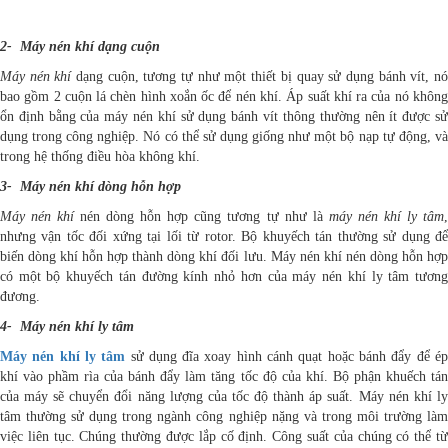
2- Máy nén khí dạng cuộn
Máy nén khí
dạng cuộn, tương tự như một thiết bị quay sử dụng bánh vít, nó
bao gồm 2 cuộn lá chèn hình xoắn ốc để nén khí. Áp suất khí ra của nó không
ổn định bằng của máy nén khí sử dụng bánh vít thông thường nên ít được sử
dụng trong công nghiệp. Nó có thể sử dụng giống như một bộ nạp tự động, và
trong hệ thống điều hòa không khí.
3- Máy nén khí dòng hỗn hợp
Máy nén khí
nén dòng hỗn hợp cũng tương tự như là
máy nén khí ly tâm
,
nhưng vận tốc đối xứng tại lối từ rotor. Bộ khuyếch tán thường sử dụng để
biến dòng khí hỗn hợp thành dòng khí đối lưu. Máy nén khí nén dòng hỗn hợp
có một bộ khuyếch tán đường kính nhỏ hơn của máy nén khí ly tâm tương
đương.
4- Máy nén khí ly tâm
Máy nén khí ly tâm
sử dụng đĩa xoay hình cánh quạt hoặc bánh đẩy để ép
khí vào phầm rìa của bánh đẩy làm tăng tốc độ của khí. Bộ phận khuếch tán
của máy sẽ chuyển đổi năng lượng của tốc độ thành áp suất. Máy nén khí ly
tâm thường sử dụng trong ngành công nghiệp nặng và trong môi trường làm
việc liên tục. Chúng thường được lắp cố định. Công suất của chúng có thể từ