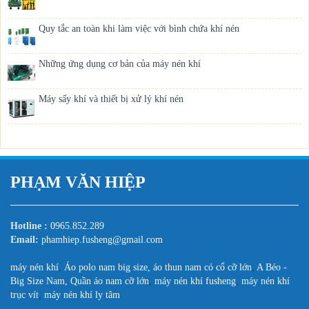
Quy tắc an toàn khi làm việc với bình chứa khí nén
Những ứng dụng cơ bản của máy nén khí
Máy sấy khí và thiết bị xử lý khí nén
PHẠM VĂN HIỆP
Hotline :
0965.852.289
Email:
phamhiep.fusheng@gmail.com
máy nén khí
,
Áo polo nam big size, áo thun nam có cổ cỡ lớn
,
A Béo -
Big Size Nam, Quần áo nam cỡ lớn
,
máy nén khí fusheng
,
máy nén khí
trục vít
,
máy nén khí ly tâm