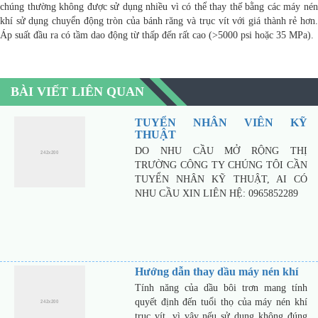
chúng thường không được sử dụng nhiều vì có thể thay thế bằng các máy nén
khí sử dụng chuyển động tròn của bánh răng và trục vít với giá thành rẻ hơn.
Áp suất đầu ra có tầm dao động từ thấp đến rất cao (>5000 psi hoặc 35 MPa).
BÀI VIẾT LIÊN QUAN
TUYỂN NHÂN VIÊN KỸ
THUẬT
DO NHU CẦU MỞ RỘNG THỊ
TRƯỜNG CÔNG TY CHÚNG TÔI CẦN
TUYỂN NHÂN KỸ THUẬT, AI CÓ
NHU CẦU XIN LIÊN HỆ: 0965852289
Hướng dẫn thay dầu máy nén khí
Tính năng của dầu bôi trơn mang tính
quyết định đến tuổi thọ của máy nén khí
trục vít, vì vậy nếu sử dụng không đúng