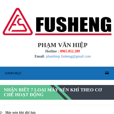
PHẠM VĂN HIỆP
Hotline :
0965.852.289
Email:
phamhiep.fusheng@gmail.com
DANH MỤC
NHẬN BIẾT 7 LOẠI MÁY NÉN KHÍ THEO CƠ
CHẾ HOẠT ĐỘNG
1- Máy nén khí đối lưu