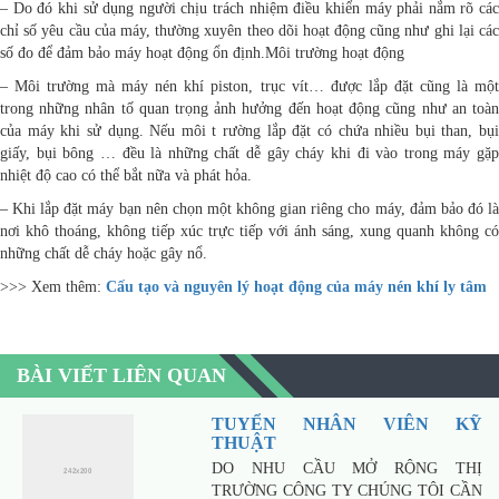
– Do đó khi sử dụng người chịu trách nhiệm điều khiển máy phải nắm rõ các
chỉ số yêu cầu của máy, thường xuyên theo dõi hoạt động cũng như ghi lại các
số đo để đảm bảo máy hoạt động ổn định.Môi trường hoạt động
– Môi trường mà máy nén khí piston, trục vít… được lắp đặt cũng là một
trong những nhân tố quan trọng ảnh hưởng đến hoạt động cũng như an toàn
của máy khi sử dụng. Nếu môi t rường lắp đặt có chứa nhiều bụi than, bụi
giấy, bụi bông … đều là những chất dễ gây cháy khi đi vào trong máy gặp
nhiệt độ cao có thể bắt nữa và phát hỏa.
– Khi lắp đặt máy bạn nên chọn một không gian riêng cho máy, đảm bảo đó là
nơi khô thoáng, không tiếp xúc trực tiếp với ánh sáng, xung quanh không có
những chất dễ cháy hoặc gây nổ.
>>> Xem thêm:
Cấu tạo và nguyên lý hoạt động của máy nén khí ly tâm
BÀI VIẾT LIÊN QUAN
TUYỂN NHÂN VIÊN KỸ
THUẬT
DO NHU CẦU MỞ RỘNG THỊ
TRƯỜNG CÔNG TY CHÚNG TÔI CẦN