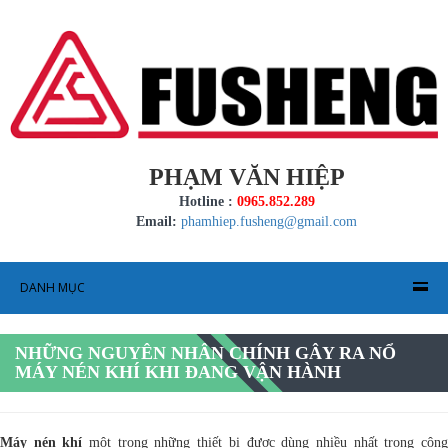
PHẠM VĂN HIỆP
Hotline :
0965.852.289
Email:
phamhiep.fusheng@gmail.com
DANH MỤC
NHỮNG NGUYÊN NHÂN CHÍNH GÂY RA NỔ
MÁY NÉN KHÍ KHI ĐANG VẬN HÀNH
Máy nén khí
một trong những thiết bị được dùng nhiều nhất trong côn