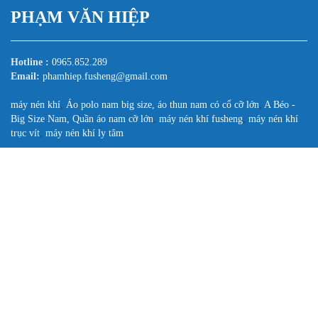
PHẠM VĂN HIỆP
Hotline :
0965.852.289
Email:
phamhiep.fusheng@gmail.com
máy nén khí
,
Áo polo nam big size, áo thun nam có cổ cỡ lớn
,
A Béo -
Big Size Nam, Quần áo nam cỡ lớn
,
máy nén khí fusheng
,
máy nén khí
trục vít
,
máy nén khí ly tâm