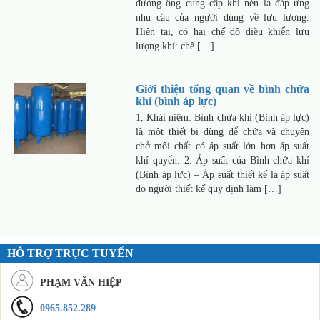
đường ống cung cấp khí nén là đáp ứng
nhu cầu của người dùng về lưu lượng.
Hiện tại, có hai chế độ điều khiển lưu
lượng khí: chế […]
Giới thiệu tổng quan về bình chứa
khí (bình áp lực)
1, Khái niệm: Bình chứa khí (Bình áp lực)
là một thiết bị dùng để chứa và chuyên
chở môi chất có áp suất lớn hơn áp suất
khí quyển. 2. Áp suất của Bình chứa khí
(Bình áp lực) – Áp suất thiết kế là áp suất
do người thiết kế quy định làm […]
HỖ TRỢ TRỰC TUYẾN
PHẠM VĂN HIỆP
0965.852.289