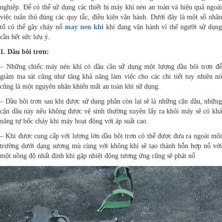
nghiệp. Để có thể sử dụng các thiết bị máy khí nén an toàn và hiệu quả ngoài
việc tuân thủ đúng các quy tắc, điều kiện vận hành. Dưới đây là một số nhân
tố có thể gây cháy nổ
may nen khi
khi đang vận hành vì thế người sử dụng
cần hết sức lưu ý.
1. Dầu bôi trơn:
– Những chiếc máy nén khí có dầu cần sử dụng một lượng dầu bôi trơn để
giảm ma sát cũng như tăng khả năng làm việc cho các chi tiết tuy nhiên nó
cũng là một nguyên nhân khiến mất an toàn khi sử dụng.
– Dầu bôi trơn sau khi được sử dụng phần còn lại sẽ là những cặn dầu, những
cặn dầu này nếu không được vệ sinh thường xuyên lấy ra khỏi máy sẽ có khả
năng tự bốc cháy khi máy hoạt động với áp suất cao.
– Khi được cung cấp với lượng lớn dầu bôi trơn có thể được đưa ra ngoài môi
trường dưới dạng sương mù cùng với không khí sẽ tạo thành hỗn hợp nổ với
một nồng độ nhất định khi gặp nhiệt động tương ứng cũng sẽ phát nổ