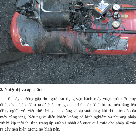
2. Nhiệt độ và áp suất:
– Lỗi này thường gặp do người sử dụng vận hành máy vượt quá mức quy
định cho phép. Như ta đã biết trong quá trình nén khí thì lực nén tăng lên
đồng nghĩa với việc thể tích giảm xuống và áp suất tăng khi đó nhiệt độ của
máy cũng tăng. Nếu người điều khiển không có kinh nghiệm và phương pháp
xử lý kịp thời thì tình trạng áp suất và nhiệt độ vượt quá mức cho phép sẽ xảy
ra gây nên hiện tượng nổ bình nén.