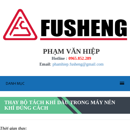
PHẠM VĂN HIỆP
Hotline :
0965.852.289
Email:
phamhiep.fusheng@gmail.com
DANH MỤC
THAY BỘ TÁCH KHÍ DẦU TRONG MÁY NÉN
KHÍ ĐÚNG CÁCH
Thời gian thay: