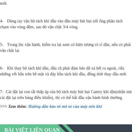
mới.
4- Dùng tay vặn bộ tách khí dầu vào đầu máy hút bụi nối ống phân tách
chạm vào vòng đệm, sau đó vặn chặt 3/4 vòng.
5- Trong lúc vận hành, kiểm tra lại xem có hiện tượng rò rỉ dầu, nếu có phải
vặn chặt lại.
6- Khi thay bộ tách khí dầu, dầu cũ phải đảm bảo đã xả hết ra ngoài, rửa
những vết bẩn trên bề mặt và đáy bồn tách khí dầu, đồng thời thay dầu mới.
7- Cài đặt lại con tắt thấp áp của bộ tách máy hút bụi Camry khí dầu(nhấn nút
cài đặt lại trên bảng điều khiển), thì có thể bắt đầu vận hành bình thường.
>>> Xem thêm:
Hướng dẫn bảo trì mô tơ của máy nén khí
BÀI VIẾT LIÊN QUAN