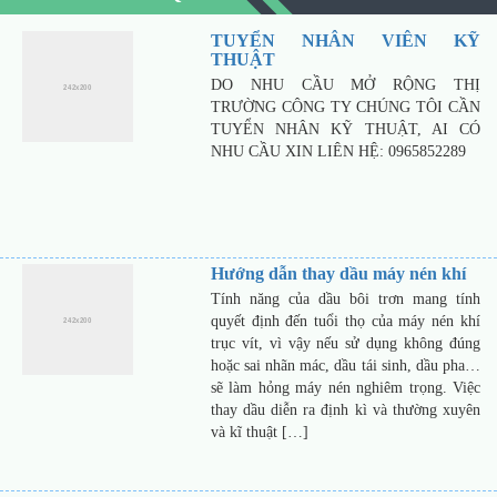
TUYỂN NHÂN VIÊN KỸ
THUẬT
DO NHU CẦU MỞ RỘNG THỊ
TRƯỜNG CÔNG TY CHÚNG TÔI CẦN
TUYỂN NHÂN KỸ THUẬT, AI CÓ
NHU CẦU XIN LIÊN HỆ: 0965852289
Hướng dẫn thay dầu máy nén khí
Tính năng của dầu bôi trơn mang tính
quyết định đến tuổi thọ của máy nén khí
trục vít, vì vậy nếu sử dụng không đúng
hoặc sai nhãn mác, dầu tái sinh, dầu pha…
sẽ làm hỏng máy nén nghiêm trọng. Việc
thay dầu diễn ra định kì và thường xuyên
và kĩ thuật […]