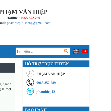
PHẠM VĂN HIỆP
Hotline :
0965.852.289
ail:
phamhiep.fusheng@gmail.com
HỖ TRỢ TRỰC TUYẾN
PHẠM VĂN HIỆP
0965.852.289
ng ngành
g là một
phamhiep12
BẢO HÀNH