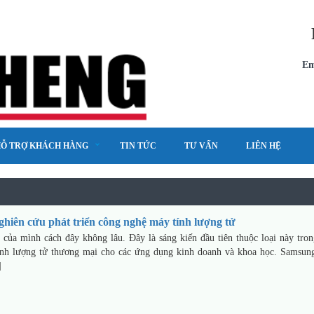
Em
Ỗ TRỢ KHÁCH HÀNG
TIN TỨC
TƯ VẤN
LIÊN HỆ
hiên cứu phát triển công nghệ máy tính lượng tử
ủa mình cách đây không lâu. Đây là sáng kiến đầu tiên thuộc loại này tro
ính lượng tử thương mại cho các ứng dụng kinh doanh và khoa học. Samsun
]