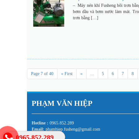
– Máy nén khí Fusheng bôi trơn bằng
bơm dầu và bơm nước làm mát. Tron
trơn bằng […]
Page 7 of 40
« First
«
...
5
6
7
8
PHẠM VĂN HIỆP
Hotline :
0965.852.289
Email:
phamhiep.fusheng@gmail.com
0965.852.289