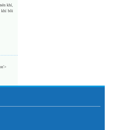
nén khí,
 khí bôi
on'>