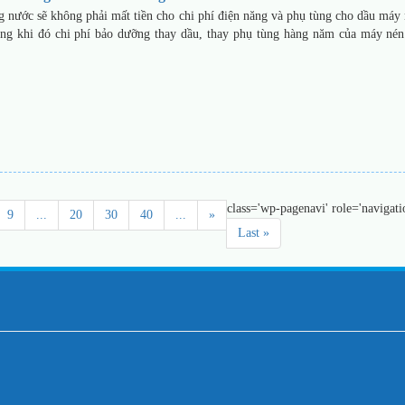
 nước sẽ không phải mất tiền cho chi phí điện năng và phụ tùng cho dầu máy 
g khi đó chi phí bảo dưỡng thay dầu, thay phụ tùng hàng năm của máy nén
class='wp-pagenavi' role='navigati
9
...
20
30
40
...
»
Last »