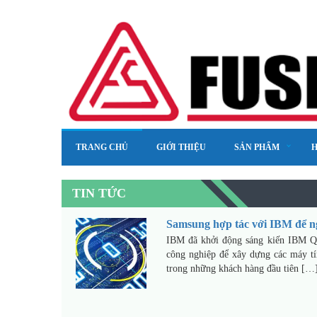
TRANG CHỦ
GIỚI THIỆU
SẢN PHẨM
H
TIN TỨC
Samsung hợp tác với IBM để ng
IBM đã khởi động sáng kiến IBM Q c
công nghiệp để xây dựng các máy t
trong những khách hàng đầu tiên […